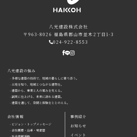
八光建設株式会社
〒963-8026
福島県郡山市並木2丁目1-3
024-922-8553
八光建設の強み
- 多様な建築の技術で、地域の暮らしに寄り添う。
- 土地を知り、地域とつながる建物を。
- 建築から、事業と人の営みを支える。
- 誠実に仕上げる、未来に誇れる建築。
- 建築を通して、空間と体験をととのえる。
会社情報
事例紹介
- ビジョン・トップメッセージ
お知らせ
arrow
- 会社概要・沿革・受賞歴
イベント
- 社会貢献活動