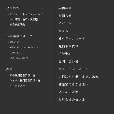
会社情報
事例紹介
- ビジョン・トップメッセージ
お知らせ
arrow
- 会社概要・沿革・受賞歴
イベント
- 社会貢献活動
八光建設の強み
arrow
よくある質問
コラム
八光建設グループ
会社情報
arrow
お問い合わせ
資料ダウンロード
- SIMOKU
見積もり依頼
八光建設グループ
arrow
資料ダウンロード
- SIMOKUリノベーション
- LABOTTO
相談予約
採用
取引会社の皆さまへ
- HOTELLI aalto
お問い合わせ
お知らせ
プライバシーポリシー
採用
プライバシーポリシー
- 新卒採用募集要項一覧
ご相談から着工までの流れ
イベント
コラム
- キャリア採用募集要項一覧
建築家のみなさまへ
- インタビュー
事例紹介
見積もり依頼
よくある質問
ご相談から着工までの流れ
相談予約
取引会社の皆さまへ
建築家のみなさまへ