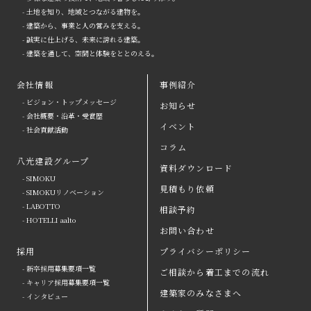
- 土地を知り、地域とつながる建物を。
- 建築から、事業と人の営みを支える。
- 誠実に仕上げる、未来に誇れる建築。
- 建築を通して、空間と体験をととのえる。
会社情報
事例紹介
- ビジョン・トップメッセージ
お知らせ
arrow
- 会社概要・沿革・受賞歴
イベント
- 社会貢献活動
八光建設の強み
arrow
よくある質問
コラム
八光建設グループ
会社情報
arrow
お問い合わせ
資料ダウンロード
- SIMOKU
見積もり依頼
八光建設グループ
arrow
資料ダウンロード
- SIMOKUリノベーション
- LABOTTO
相談予約
採用
取引会社の皆さまへ
- HOTELLI aalto
お問い合わせ
お知らせ
プライバシーポリシー
採用
プライバシーポリシー
- 新卒採用募集要項一覧
ご相談から着工までの流れ
イベント
コラム
- キャリア採用募集要項一覧
建築家のみなさまへ
- インタビュー
事例紹介
見積もり依頼