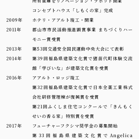
所有倉庫をリノベーション・ラボット開業
コンセプトハウス「しもくの家」完成
2009年
ホテリ・アアルト竣工・開業
2011年
郡山市市民活動推進顕賞事業 まちづくりハー
モニー賞受賞
2013年
第53回交通安全国民運動中央大会にて表彰
2014年
第39回福島県建築文化賞で猪苗代町体験交流
館「学びいな」が建築文化賞を受賞
2016年
アアルト・ロッジ竣工
第32回福島県建築文化賞で日本全薬工業株式
会社研修管理棟が復興賞を受賞
第21回ふくしま住宅コンクールで「きんもく
せいの香る家」特別賞を受賞
2017年
フューチャーフクシマ奨学金の募集開始
第33回福島県建築文化賞でAngelica