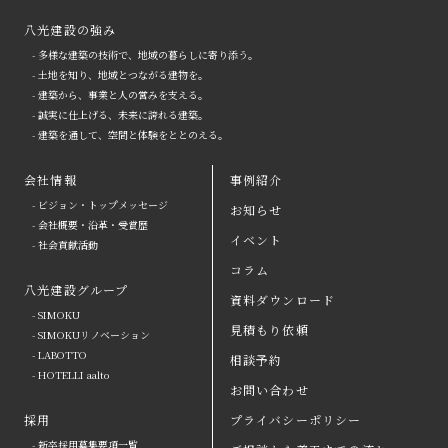
八光建設の強み
- 多様な建築の技術で、地域の暮らしに寄り添う。
- 土地を知り、地域とつながる建物を。
- 建築から、事業と人の営みを支える。
- 誠実に仕上げる、未来に誇れる建築。
- 建築を通して、空間と体験をととのえる。
会社情報
事例紹介
- ビジョン・トップメッセージ
お知らせ
- 会社概要・沿革・受賞歴
イベント
- 社会貢献活動
コラム
八光建設グループ
資料ダウンロード
- SIMOKU
見積もり依頼
- SIMOKUリノベーション
- LABOTTO
相談予約
- HOTELLI aalto
お問い合わせ
採用
プライバシーポリシー
- 新卒採用募集要項一覧