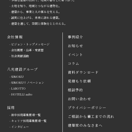
- 土地を知り、地域とつながる建物を。
- 建築から、事業と人の営みを支える。
- 誠実に仕上げる、未来に誇れる建築。
- 建築を通して、空間と体験をととのえる。
会社情報
事例紹介
- ビジョン・トップメッセージ
お知らせ
arrow
- 会社概要・沿革・受賞歴
イベント
- 社会貢献活動
八光建設の強み
arrow
よくある質問
コラム
八光建設グループ
会社情報
arrow
お問い合わせ
資料ダウンロード
- SIMOKU
見積もり依頼
八光建設グループ
arrow
資料ダウンロード
- SIMOKUリノベーション
- LABOTTO
相談予約
採用
取引会社の皆さまへ
- HOTELLI aalto
お問い合わせ
お知らせ
プライバシーポリシー
採用
プライバシーポリシー
- 新卒採用募集要項一覧
ご相談から着工までの流れ
イベント
コラム
- キャリア採用募集要項一覧
建築家のみなさまへ
- インタビュー
事例紹介
見積もり依頼