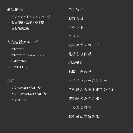
会社情報
事例紹介
- ビジョン・トップメッセージ
お知らせ
arrow
- 会社概要・沿革・受賞歴
イベント
- 社会貢献活動
八光建設の強み
arrow
よくある質問
コラム
八光建設グループ
会社情報
arrow
お問い合わせ
資料ダウンロード
- SIMOKU
見積もり依頼
八光建設グループ
arrow
資料ダウンロード
- SIMOKUリノベーション
- LABOTTO
相談予約
採用
取引会社の皆さまへ
- HOTELLI aalto
お問い合わせ
お知らせ
プライバシーポリシー
採用
プライバシーポリシー
- 新卒採用募集要項一覧
ご相談から着工までの流れ
イベント
コラム
- キャリア採用募集要項一覧
建築家のみなさまへ
- インタビュー
事例紹介
見積もり依頼
よくある質問
ご相談から着工までの流れ
相談予約
取引会社の皆さまへ
建築家のみなさまへ