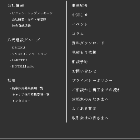
会社情報
事例紹介
- ビジョン・トップメッセージ
お知らせ
arrow
- 会社概要・沿革・受賞歴
イベント
- 社会貢献活動
八光建設の強み
arrow
よくある質問
コラム
八光建設グループ
会社情報
arrow
お問い合わせ
資料ダウンロード
- SIMOKU
見積もり依頼
八光建設グループ
arrow
資料ダウンロード
- SIMOKUリノベーション
- LABOTTO
相談予約
採用
取引会社の皆さまへ
- HOTELLI aalto
お問い合わせ
お知らせ
プライバシーポリシー
採用
プライバシーポリシー
- 新卒採用募集要項一覧
ご相談から着工までの流れ
イベント
コラム
- キャリア採用募集要項一覧
建築家のみなさまへ
- インタビュー
事例紹介
見積もり依頼
よくある質問
ご相談から着工までの流れ
相談予約
取引会社の皆さまへ
建築家のみなさまへ