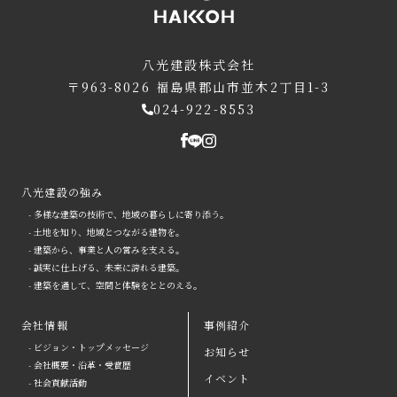
八光建設株式会社
〒963-8026
福島県郡山市並木2丁目1-3
024-922-8553
八光建設の強み
- 多様な建築の技術で、地域の暮らしに寄り添う。
- 土地を知り、地域とつながる建物を。
- 建築から、事業と人の営みを支える。
- 誠実に仕上げる、未来に誇れる建築。
- 建築を通して、空間と体験をととのえる。
会社情報
事例紹介
- ビジョン・トップメッセージ
お知らせ
arrow
- 会社概要・沿革・受賞歴
イベント
- 社会貢献活動
八光建設の強み
arrow
よくある質問