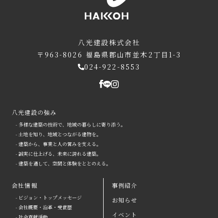
八光建設株式会社
〒963-8026
福島県郡山市並木2丁目1-3
024-922-8553
八光建設の強み
- 多様な建築の技術で、地域の暮らしに寄り添う。
- 土地を知り、地域とつながる建物を。
- 建築から、事業と人の営みを支える。
- 誠実に仕上げる、未来に誇れる建築。
- 建築を通して、空間と体験をととのえる。
会社情報
事例紹介
- ビジョン・トップメッセージ
お知らせ
arrow
- 会社概要・沿革・受賞歴
イベント
- 社会貢献活動