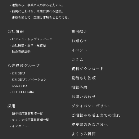
- 建築から、事業と人の営みを支える。
- 誠実に仕上げる、未来に誇れる建築。
- 建築を通して、空間と体験をととのえる。
会社情報
事例紹介
- ビジョン・トップメッセージ
お知らせ
arrow
- 会社概要・沿革・受賞歴
イベント
- 社会貢献活動
八光建設の強み
arrow
よくある質問
コラム
八光建設グループ
会社情報
arrow
お問い合わせ
資料ダウンロード
- SIMOKU
見積もり依頼
八光建設グループ
arrow
資料ダウンロード
- SIMOKUリノベーション
- LABOTTO
相談予約
採用
取引会社の皆さまへ
- HOTELLI aalto
お問い合わせ
お知らせ
プライバシーポリシー
採用
プライバシーポリシー
- 新卒採用募集要項一覧
ご相談から着工までの流れ
イベント
コラム
- キャリア採用募集要項一覧
建築家のみなさまへ
- インタビュー
事例紹介
見積もり依頼
よくある質問