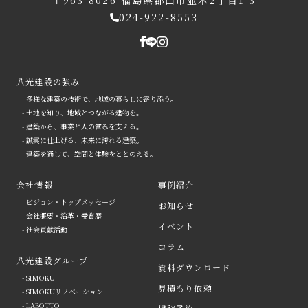
〒963-8026
福島県郡山市並木2丁目1-3
024-922-8553
八光建設の強み
- 多様な建築の技術で、地域の暮らしに寄り添う。
- 土地を知り、地域とつながる建物を。
- 建築から、事業と人の営みを支える。
- 誠実に仕上げる、未来に誇れる建築。
- 建築を通して、空間と体験をととのえる。
会社情報
事例紹介
- ビジョン・トップメッセージ
お知らせ
arrow
- 会社概要・沿革・受賞歴
イベント
- 社会貢献活動
八光建設の強み
arrow
よくある質問
コラム
八光建設グループ
会社情報
arrow
お問い合わせ
資料ダウンロード
- SIMOKU
見積もり依頼
八光建設グループ
arrow
資料ダウンロード
- SIMOKUリノベーション
- LABOTTO