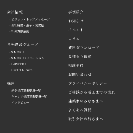
会社情報
事例紹介
- ビジョン・トップメッセージ
お知らせ
arrow
- 会社概要・沿革・受賞歴
イベント
- 社会貢献活動
八光建設の強み
arrow
よくある質問
コラム
八光建設グループ
会社情報
arrow
お問い合わせ
資料ダウンロード
- SIMOKU
見積もり依頼
八光建設グループ
arrow
資料ダウンロード
- SIMOKUリノベーション
- LABOTTO
相談予約
採用
取引会社の皆さまへ
- HOTELLI aalto
お問い合わせ
お知らせ
プライバシーポリシー
採用
プライバシーポリシー
- 新卒採用募集要項一覧
ご相談から着工までの流れ
イベント
コラム
- キャリア採用募集要項一覧
建築家のみなさまへ
- インタビュー
事例紹介
見積もり依頼
よくある質問
ご相談から着工までの流れ
相談予約
取引会社の皆さまへ
建築家のみなさまへ