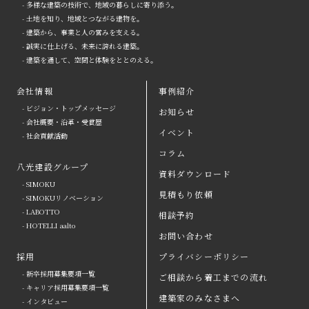
- 多様な建築の技術で、地域の暮らしに寄り添う。
- 土地を知り、地域とつながる建物を。
- 建築から、事業と人の営みを支える。
- 誠実に仕上げる、未来に誇れる建築。
- 建築を通して、空間と体験をととのえる。
会社情報
事例紹介
- ビジョン・トップメッセージ
お知らせ
arrow
- 会社概要・沿革・受賞歴
イベント
- 社会貢献活動
八光建設の強み
arrow
よくある質問
コラム
八光建設グループ
会社情報
arrow
お問い合わせ
資料ダウンロード
- SIMOKU
見積もり依頼
八光建設グループ
arrow
資料ダウンロード
- SIMOKUリノベーション
- LABOTTO
相談予約
採用
取引会社の皆さまへ
- HOTELLI aalto
お問い合わせ
お知らせ
プライバシーポリシー
採用
プライバシーポリシー
- 新卒採用募集要項一覧
ご相談から着工までの流れ
イベント
コラム
- キャリア採用募集要項一覧
建築家のみなさまへ
- インタビュー
事例紹介
見積もり依頼