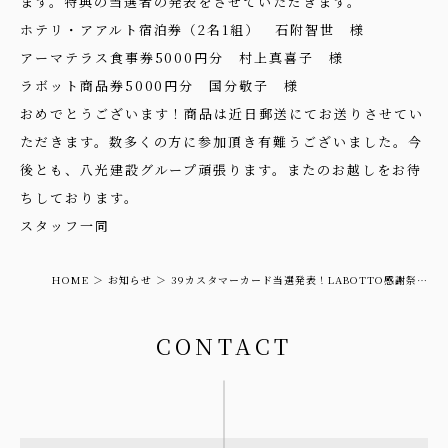
ます。特典の当選者の発表をさせていただきます。
ホテリ・アアルト宿泊券（2名1組） 石附智世 様
アーマテラス食事券5000円分 村上真喜子 様
ラボット商品券5000円分 国分敬子 様
おめでとうございます！商品は近日郵送にてお送りさせてい
ただきます。数多くの方に参加頂き有難うございました。今
後とも、八光建設グループ頑張ります。またのお越しをお待
ちしております。
スタッフ一同
HOME
お知らせ
39カスタマーカード当選発表！LABOTTO感謝祭＆
SIMOKUベースキャンプ誕生祭
CONTACT