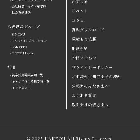
お知らせ
arrow
- 会社概要・沿革・受賞歴
イベント
- 社会貢献活動
八光建設の強み
arrow
よくある質問
コラム
八光建設グループ
会社情報
arrow
お問い合わせ
資料ダウンロード
- SIMOKU
見積もり依頼
八光建設グループ
arrow
資料ダウンロード
- SIMOKUリノベーション
- LABOTTO
相談予約
採用
取引会社の皆さまへ
- HOTELLI aalto
お問い合わせ
お知らせ
プライバシーポリシー
採用
プライバシーポリシー
- 新卒採用募集要項一覧
ご相談から着工までの流れ
イベント
コラム
- キャリア採用募集要項一覧
建築家のみなさまへ
- インタビュー
事例紹介
見積もり依頼
よくある質問
ご相談から着工までの流れ
相談予約
取引会社の皆さまへ
建築家のみなさまへ
© 2025 HAKKOH All Rights Reserved