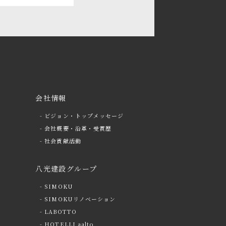
会社情報
- ビジョン・トップメッセージ
- 会社概要・沿革・受賞歴
- 社会貢献活動
八光建設グループ
- SIMOKU
- SIMOKUリノベーション
- LABOTTO
- HOTELLI aalto