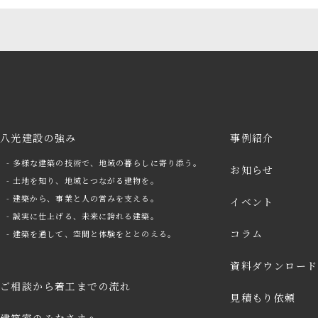
八光建設の強み
事例紹介
- 多様な建築の技術で、地域の暮らしに寄り添う。
お知らせ
- 土地を知り、地域とつながる建物を。
- 建築から、事業と人の営みを支える。
イベント
- 誠実に仕上げる、未来に誇れる建築。
コラム
- 建築を通して、空間と体験をととのえる。
資料ダウンロード
ご相談から着工までの流れ
見積もり依頼
建築家のみなさまへ