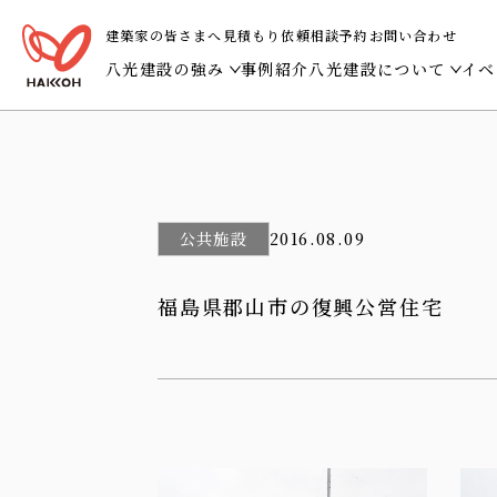
建築家の皆さまへ
見積もり依頼
相談予約
お問い合わせ
八光建設の強み
事例紹介
八光建設について
イベ
多様な建築の技術で、地域の暮らしに寄り添う。
ビジョン・トップメ
土地を知り、地域とつながる建物を。
会社概要・沿革・受
建築から、事業と人の営みを支える。
社会貢献活動
公共施設
2016.08.09
誠実に仕上げる、未来に誇れる建築。
八光建設グループ
福島県郡山市の復興公営住宅
建築を通して、空間と体験をととのえる。