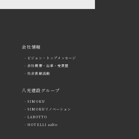
会社情報
- ビジョン・トップメッセージ
- 会社概要・沿革・受賞歴
- 社会貢献活動
八光建設グループ
- SIMOKU
- SIMOKUリノベーション
- LABOTTO
- HOTELLI aalto