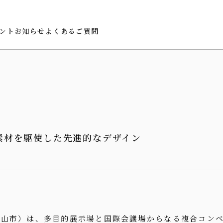
ント
お知らせ
よくあるご質問
ッセージ
賞歴
素材を駆使した先進的なデザイン
郡山市）は、多目的展示場と国際会議場からなる複合コン