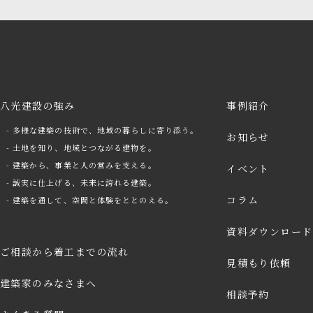
八光建設の強み
事例紹介
- 多様な建築の技術で、地域の暮らしに寄り添う。
お知らせ
- 土地を知り、地域とつながる建物を。
- 建築から、事業と人の営みを支える。
イベント
- 誠実に仕上げる、未来に誇れる建築。
コラム
- 建築を通して、空間と体験をととのえる。
資料ダウンロード
ご相談から着工までの流れ
見積もり依頼
建築家のみなさまへ
arrow
相談予約