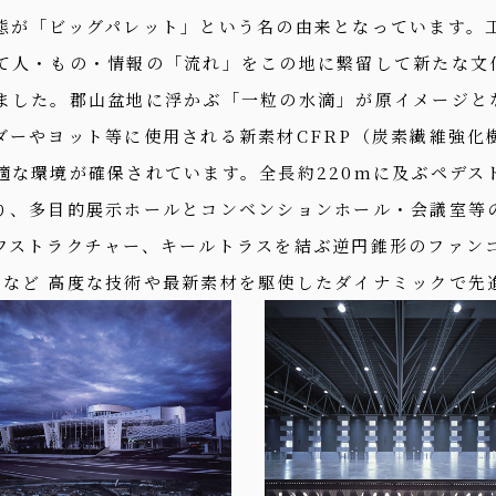
形態が「ビッグパレット」という名の由来となっています。
って人・もの・情報の「流れ」をこの地に繋留して新たな文
れました。郡山盆地に浮かぶ「一粒の水滴」が原イメージと
ダーやヨット等に使用される新素材CFRP（炭素繊維強
適な環境が確保されています。全長約220mに及ぶペデス
り、多目的展示ホールとコンベンションホール・会議室等
フストラクチャー、キールトラスを結ぶ逆円錐形のファン
ーなど 高度な技術や最新素材を駆使したダイナミックで先