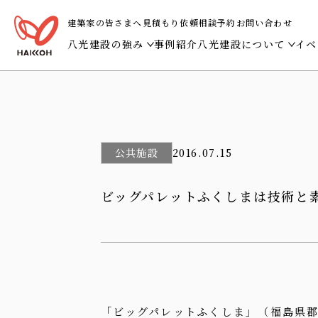
建築家の皆さまへ
見積もり依頼
相談予約
お問い合わせ
八光建設の強み
事例紹介
八光建設について
イベ
多様な建築の技術で、地域の暮らしに寄り添う。
ビジョン・トップメ
土地を知り、地域とつながる建物を。
会社概要・沿革・受
建築から、事業と人の営みを支える。
社会貢献活動
公共施設
2016.07.15
誠実に仕上げる、未来に誇れる建築。
八光建設グループ
ビッグパレットふくしまは技術と
建築を通して、空間と体験をととのえる。
「ビッグパレットふくしま」（福島県