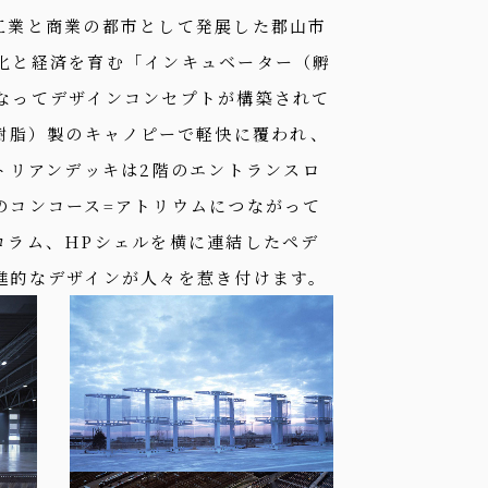
工業と商業の都市として発展した郡山市
化と経済を育む「インキュベーター（孵
なってデザインコンセプトが構築されて
化樹脂）製のキャノピーで軽快に覆われ、
トリアンデッキは2階のエントランスロ
のコンコース=アトリウムにつながって
コラム、HPシェルを横に連結したペデ
進的なデザインが人々を惹き付けます。