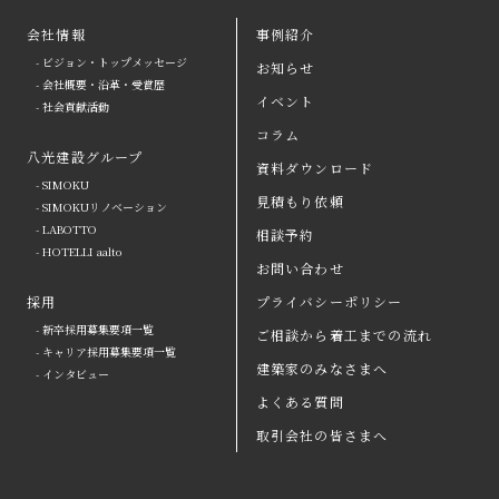
会社情報
事例紹介
- ビジョン・トップメッセージ
お知らせ
arrow
- 会社概要・沿革・受賞歴
イベント
- 社会貢献活動
八光建設の強み
arrow
よくある質問
コラム
八光建設グループ
会社情報
arrow
お問い合わせ
資料ダウンロード
- SIMOKU
見積もり依頼
八光建設グループ
arrow
資料ダウンロード
- SIMOKUリノベーション
- LABOTTO
相談予約
採用
取引会社の皆さまへ
- HOTELLI aalto
お問い合わせ
お知らせ
プライバシーポリシー
採用
プライバシーポリシー
- 新卒採用募集要項一覧
ご相談から着工までの流れ
イベント
コラム
- キャリア採用募集要項一覧
建築家のみなさまへ
- インタビュー
事例紹介
見積もり依頼
よくある質問
ご相談から着工までの流れ
相談予約
取引会社の皆さまへ
建築家のみなさまへ