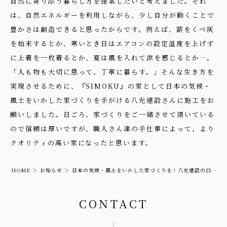
自然に寄り添う暮らし方を提案したいと考えました。それ
は、自然エネルギーを利用しながら、少し自分が動くことで
豊かさは創造できると思ったからです。例えば、薪をくべ灰
を始末するとか、寒いとき日はエアコンの設定温度を上げず
に上着を一枚着るとか、夏は風を入れて涼を感じるとか…。
「人も物も大切に思って、丁寧に暮らす。」そんな生き方を
実現させるために、『SIMOKU』の家として日本の気候・
風土をいかした家づくりを手がける八光建設さんに施工をお
願いしました。日ごろ、家づくりをご一緒させて頂いている
ので信頼は厚いですが、職人さん達の手仕事によって、より
クオリティの高い家になったと思います。
HOME
お知らせ
日本の気候・風土をいかした家づくりを！八光建設の口コ
ミと評判
CONTACT