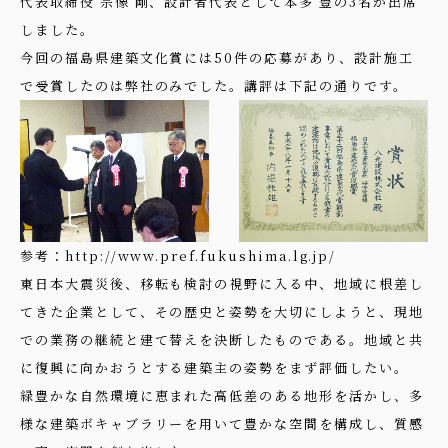
代表取締役 宗像 剛、設計者代表として本多 豊の3名が出席
しました。
今回の福島県建築文化賞には50件の応募があり、設計施工
で受賞したのは弊社のみでした。講評は下記の通りです。
参考：
http://www.pref.fukushima.lg.jp/
東日本大震災後、移転も検討の視野に入る中、地域に根差し
てきた企業として、その歴史と姿勢を大切にしようと、現地
での業務の継続と建て替えを決断したものである。地域と共
に復興に向かおうとする建築主の姿勢をまず評価したい。
緑豊かな自然環境に恵まれた高低差のある地形を活かし、多
様な建築ボキャブラリーを用いて豊かな空間を構成し、質感