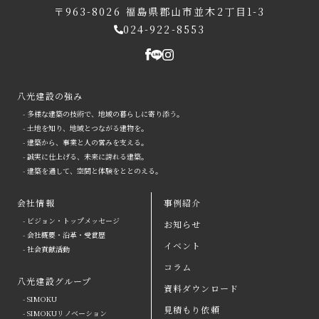
〒963-8026
福島県郡山市並木2丁目1-3
024-922-8553
八光建設の強み
- 多様な建築の技術で、地域の暮らしに寄り添う。
- 土地を知り、地域とつながる建物を。
- 建築から、事業と人の営みを支える。
- 誠実に仕上げる、未来に誇れる建築。
- 建築を通して、空間と体験をととのえる。
会社情報
事例紹介
- ビジョン・トップメッセージ
お知らせ
arrow
- 会社概要・沿革・受賞歴
イベント
- 社会貢献活動
八光建設の強み
arrow
よくある質問
コラム
八光建設グループ
会社情報
arrow
お問い合わせ
資料ダウンロード
- SIMOKU
見積もり依頼
八光建設グループ
arrow
資料ダウンロード
- SIMOKUリノベーション