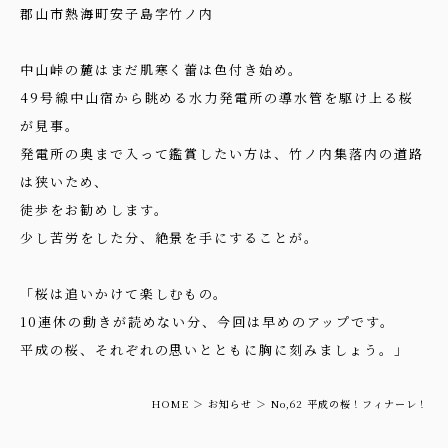
郡山市熱海町安子島字竹ノ内
中山峠の麓はまだ肌寒く蕾は色付き始め。
49号線中山宿から眺める水力発電所の導水管を駆け上る桜
が見事。
発電所の奥まで入って鑑賞したい方は、竹ノ内集落内の道路
は狭いため、
徒歩をお勧めします。
少し苦労をした分、絶景を手にすることが。
「桜は追いかけて楽しむもの。
10連休の動きが読めない分、今回は早めのアップです。
平成の桜、それぞれの思いとともに胸に刻みましょう。」
HOME
お知らせ
No,62 平成の桜！フィナーレ！