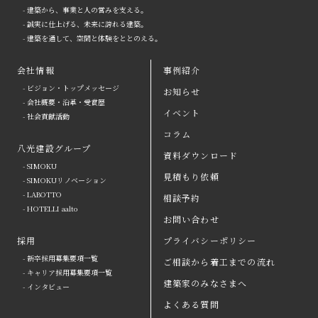
- 建築から、事業と人の営みを支える。
- 誠実に仕上げる、未来に誇れる建築。
- 建築を通して、空間と体験をととのえる。
会社情報
事例紹介
- ビジョン・トップメッセージ
お知らせ
arrow
- 会社概要・沿革・受賞歴
イベント
- 社会貢献活動
八光建設の強み
arrow
よくある質問
コラム
八光建設グループ
会社情報
arrow
お問い合わせ
資料ダウンロード
- SIMOKU
見積もり依頼
八光建設グループ
arrow
資料ダウンロード
- SIMOKUリノベーション
- LABOTTO
相談予約
採用
取引会社の皆さまへ
- HOTELLI aalto
お問い合わせ
お知らせ
プライバシーポリシー
採用
プライバシーポリシー
- 新卒採用募集要項一覧
ご相談から着工までの流れ
イベント
コラム
- キャリア採用募集要項一覧
建築家のみなさまへ
- インタビュー
事例紹介
見積もり依頼
よくある質問