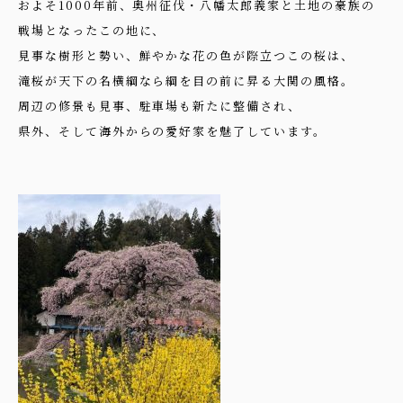
およそ1000年前、奥州征伐・八幡太郎義家と土地の豪族の
戦場となったこの地に、
見事な樹形と勢い、鮮やかな花の色が際立つこの桜は、
滝桜が天下の名横綱なら綱を目の前に昇る大関の風格。
周辺の修景も見事、駐車場も新たに整備され、
県外、そして海外からの愛好家を魅了しています。