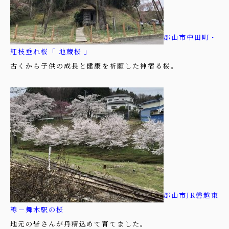
郡山市中田町・
紅枝垂れ桜「 地蔵桜 」
古くから子供の成長と健康を祈願した神宿る桜。
郡山市JR磐越東
線－舞木駅の桜
地元の皆さんが丹精込めて育てました。