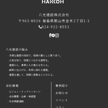
八光建設株式会社
〒963-8026
福島県郡山市並木2丁目1-3
024-922-8553
八光建設の強み
- 多様な建築の技術で、地域の暮らしに寄り添う。
- 土地を知り、地域とつながる建物を。
- 建築から、事業と人の営みを支える。
- 誠実に仕上げる、未来に誇れる建築。
- 建築を通して、空間と体験をととのえる。
会社情報
事例紹介
- ビジョン・トップメッセージ
お知らせ
arrow
- 会社概要・沿革・受賞歴
イベント
- 社会貢献活動
八光建設の強み
arrow
よくある質問
コラム