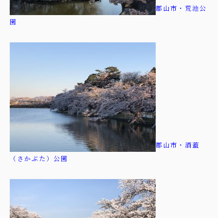
郡山市・荒池公
園
郡山市・酒蓋
（さかぶた）公園