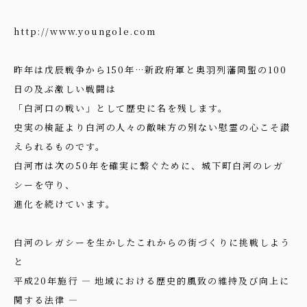
http://www.youngole.com
昨年は戊辰戦争から150年…新政府軍と奥羽列藩同盟の100
日の及ぶ激しい戦闘は
「白河口の戦い」として歴史に名を残します。
史実の検証より白河の人々の敵味方の別ない慰霊の心こそ讃
えられるものです。
白河市は次の50年を確実に繋ぐために、城下町白河のレガ
シーを守り、
進化を続けています。
白河のレガシーを生かしたこれからの街づくりに挑戦しよう
と
平成20年施行 ― 地域における歴史的風致の維持及び向上に
関する法律 ―