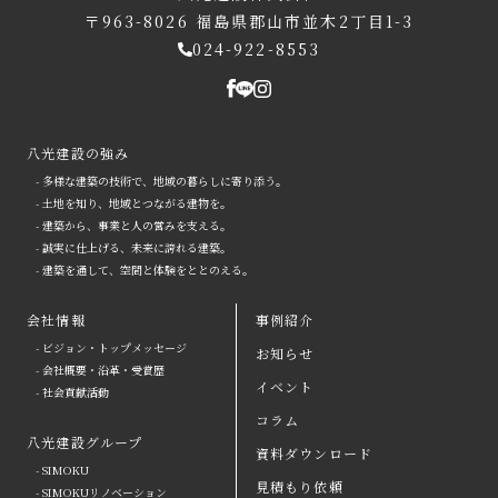
〒963-8026
福島県郡山市並木2丁目1-3
024-922-8553
八光建設の強み
- 多様な建築の技術で、地域の暮らしに寄り添う。
- 土地を知り、地域とつながる建物を。
- 建築から、事業と人の営みを支える。
- 誠実に仕上げる、未来に誇れる建築。
- 建築を通して、空間と体験をととのえる。
会社情報
事例紹介
- ビジョン・トップメッセージ
お知らせ
arrow
- 会社概要・沿革・受賞歴
イベント
- 社会貢献活動
八光建設の強み
arrow
よくある質問
コラム
八光建設グループ
会社情報
arrow
お問い合わせ
資料ダウンロード
- SIMOKU
見積もり依頼
八光建設グループ
arrow
資料ダウンロード
- SIMOKUリノベーション