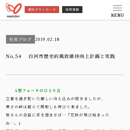
資料ダウンロード
採用情報
MENU
社長ブログ
2019.02.18
No,54 白河市歴史的風致維持向上計画と実践
A型フォードのひとり言
立春を過ぎ乾いた厳しい冷え込みが続きましたが、
寒さの峠は越えて陽射しも伸びて来ました。
皆さんの会話に耳を澄ませば…『花粉が飛び始まった
ね…。』