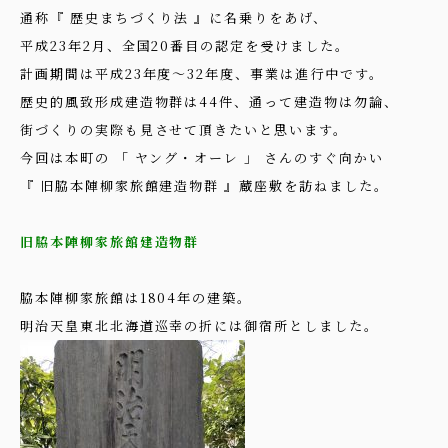
通称『 歴史まちづくり法 』に名乗りをあげ、
平成23年2月、全国20番目の認定を受けました。
計画期間は平成23年度〜32年度、事業は進行中です。
歴史的風致形成建造物群は44件、通って建造物は勿論、
街づくりの実際も見させて頂きたいと思います。
今回は本町の 「 ヤング・オーレ 」 さんのすぐ向かい
『 旧脇本陣柳家旅館建造物群 』蔵座敷を訪ねました。
旧脇本陣柳家旅館建造物群
脇本陣柳家旅館は1804年の建築。
明治天皇東北北海道巡幸の折には御宿所としました。