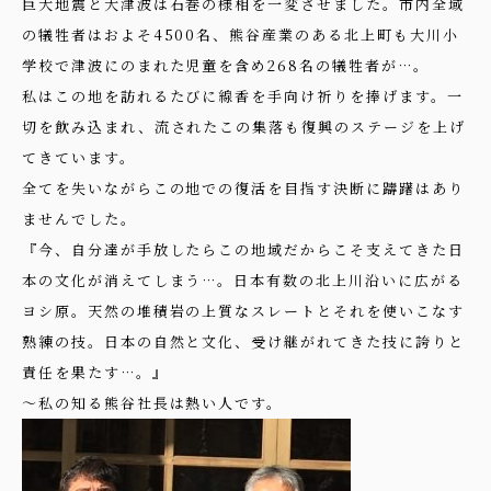
巨大地震と大津波は石巻の様相を一変させました。市内全域
の犠牲者はおよそ4500名、熊谷産業のある北上町も大川小
学校で津波にのまれた児童を含め268名の犠牲者が…。
私はこの地を訪れるたびに線香を手向け祈りを捧げます。一
切を飲み込まれ、流されたこの集落も復興のステージを上げ
てきています。
全てを失いながらこの地での復活を目指す決断に躊躇はあり
ませんでした。
『今、自分達が手放したらこの地域だからこそ支えてきた日
本の文化が消えてしまう…。日本有数の北上川沿いに広がる
ヨシ原。天然の堆積岩の上質なスレートとそれを使いこなす
熟練の技。日本の自然と文化、受け継がれてきた技に誇りと
責任を果たす…。』
～私の知る熊谷社長は熱い人です。