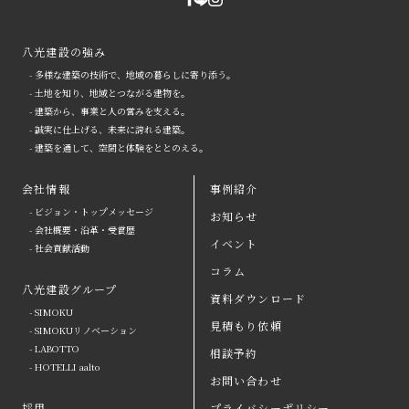
八光建設の強み
- 多様な建築の技術で、地域の暮らしに寄り添う。
- 土地を知り、地域とつながる建物を。
- 建築から、事業と人の営みを支える。
- 誠実に仕上げる、未来に誇れる建築。
- 建築を通して、空間と体験をととのえる。
会社情報
事例紹介
- ビジョン・トップメッセージ
お知らせ
arrow
- 会社概要・沿革・受賞歴
イベント
- 社会貢献活動
八光建設の強み
arrow
よくある質問
コラム
八光建設グループ
会社情報
arrow
お問い合わせ
資料ダウンロード
- SIMOKU
見積もり依頼
八光建設グループ
arrow
資料ダウンロード
- SIMOKUリノベーション
- LABOTTO
相談予約
採用
取引会社の皆さまへ
- HOTELLI aalto
お問い合わせ
お知らせ
プライバシーポリシー
採用
プライバシーポリシー