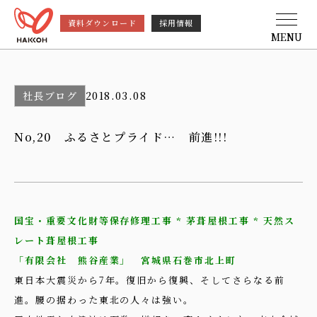
資料ダウンロード
採用情報
MENU
社長ブログ
2018.03.08
No,20 ふるさとプライド… 前進!!!
国宝・重要文化財等保存修理工事 * 茅葺屋根工事 * 天然ス
レート葺屋根工事
「有限会社 熊谷産業」 宮城県石巻市北上町
東日本大震災から7年。復旧から復興、そしてさらなる前
進。腰の据わった東北の人々は強い。