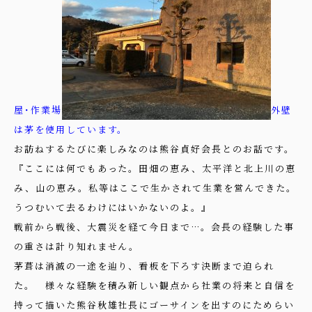
屋･作業場
外壁
は茅を使用しています。
お訪ねするたびに楽しみなのは熊谷貞好会長とのお話です。
『ここには何でもあった。田畑の恵み、太平洋と北上川の恵
み、山の恵み。私等はここで生かされて生業を営んできた。
うつむいて去るわけにはいかないのよ。』
戦前から戦後、大震災を経て今日まで…。会長の経験した事
の重さは計り知れません。
茅葺は消滅の一途を辿り、看板を下ろす決断まで迫られ
た。 様々な経験を積み新しい観点から社業の将来と自信を
持って描いた熊谷秋雄社長にゴーサインを出すのにためらい