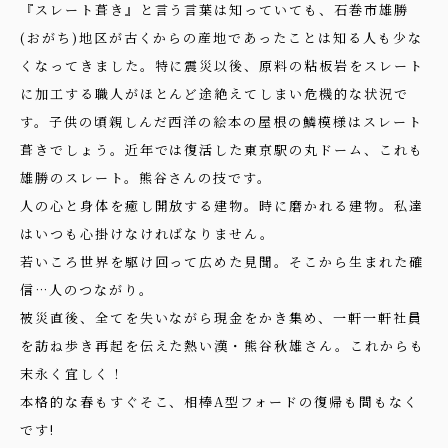
『スレート葺き』と言う言葉は知っていても、石巻市雄勝
(おがち)地区が古くからの産地であったことは知る人も少な
くなってきました。特に震災以後、原料の粘板岩をスレート
に加工する職人がほとんど途絶えてしまい危機的な状況で
す。子供の頃親しんだ西洋の絵本の屋根の鱗模様はスレート
葺きでしょう。近年では復活した東京駅の丸ドーム、これも
雄勝のスレート。熊谷さんの技です。
人の心と身体を癒し開放する建物。時に磨かれる建物。私達
はいつも心掛けなければなりません。
若いころ世界を駆け回って広めた見聞。そこから生まれた確
信…人のつながり。
被災直後、全てを失いながら現金をかき集め、一軒一軒社員
を訪ね歩き再起を伝えた熱い漢・熊谷秋雄さん。これからも
末永く宜しく！
本格的な春もすぐそこ、相棒A型フォードの復帰も間もなく
です!