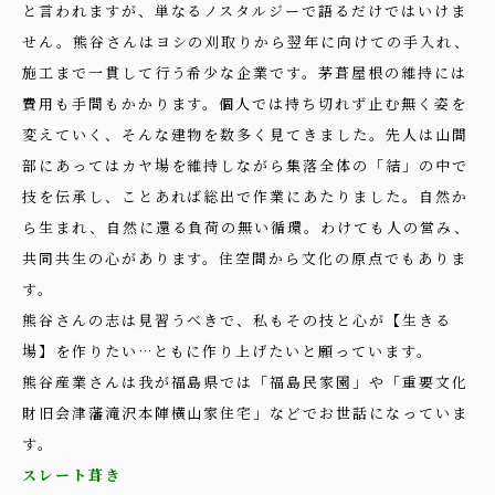
と言われますが、単なるノスタルジーで語るだけではいけま
せん。熊谷さんはヨシの刈取りから翌年に向けての手入れ、
施工まで一貫して行う希少な企業です。茅葺屋根の維持には
費用も手間もかかります。個人では持ち切れず止む無く姿を
変えていく、そんな建物を数多く見てきました。先人は山間
部にあってはカヤ場を維持しながら集落全体の「結」の中で
技を伝承し、ことあれば総出で作業にあたりました。自然か
ら生まれ、自然に還る負荷の無い循環。わけても人の営み、
共同共生の心があります。住空間から文化の原点でもありま
す。
熊谷さんの志は見習うべきで、私もその技と心が【生きる
場】を作りたい…ともに作り上げたいと願っています。
熊谷産業さんは我が福島県では「福島民家園」や「重要文化
財旧会津藩滝沢本陣横山家住宅」などでお世話になっていま
す。
スレート葺き