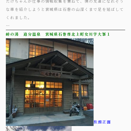
たけちゃんが仕事の情報取集を兼ねて、僕の友達になれそう
な車を紹介しようと宮城県は石巻の山深くまで足を延ばして
くれました。
…
峠の湯 追分温泉 宮城県石巻市北上町女川字大峯１
旅館正面