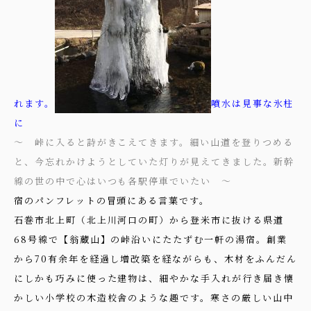
れます。
噴水は見事な氷柱
に
～ 峠に入ると詩がきこえてきます。細い山道を登りつめる
と、今忘れかけようとしていた灯りが見えてきました。新幹
線の世の中で心はいつも各駅停車でいたい ～
宿のパンフレットの冒頭にある言葉です。
石巻市北上町（北上川河口の町）から登米市に抜ける県道
68号線で【翁蔵山】の峠沿いにたたずむ一軒の湯宿。創業
から70有余年を経過し増改築を経ながらも、木材をふんだん
にしかも巧みに使った建物は、細やかな手入れが行き届き懐
かしい小学校の木造校舎のような趣です。寒さの厳しい山中