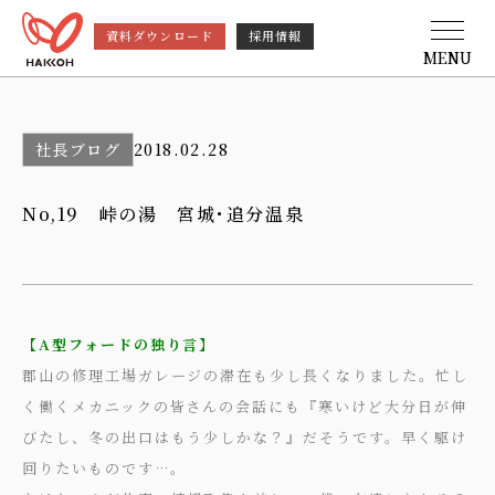
資料ダウンロード
採用情報
MENU
社長ブログ
2018.02.28
No,19 峠の湯 宮城･追分温泉
【A型フォードの独り言】
郡山の修理工場ガレージの滞在も少し長くなりました。忙し
く働くメカニックの皆さんの会話にも『寒いけど大分日が伸
びたし、冬の出口はもう少しかな？』だそうです。早く駆け
回りたいものです…。