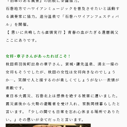
『旧車のある風景』の出版に全面協力。
石巻地方でハワイアンミュージックを普及させたいと活動す
る演奏家に協力。追分温泉で「石巻ハワイアンフェスティバ
ル」を開催。
【 思いに共鳴したら直情実行 】青春の血がたぎる還暦親父
ここにありです。
女将･章子さんがあったればこそ！
秋田県羽後町出身の章子さん。宮城･鎌先温泉、湯主一條の
女将もそうでしたが、秋田の女性は女将向きなのでしょう
か…。笑顔で人と接するのが楽しくてしょうがない…表情が
素敵です。
東日本大震災、石巻北上は想像を絶する被害に遭いました。
震災直後から大勢の避難者を受け入れ、家族同様暮らしたと
言います。『少しの間でも日常を忘れ心休まる場所でありた
い。』その思いが全てだったと言います。