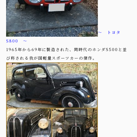
～ トヨタ
S800 ～
1965年から69年に製造された、同時代のホンダS500と並
び称される我が国軽量スポーツカーの傑作。