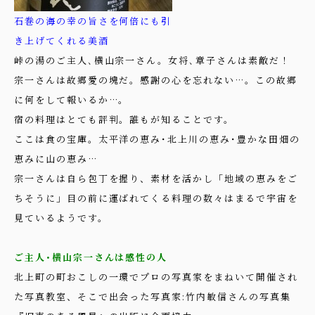
石巻の海の幸の旨さを何倍にも引
き上げてくれる美酒
峠の湯のご主人､横山宗一さん。女将､章子さんは素敵だ！
宗一さんは故郷愛の塊だ。感謝の心を忘れない…。この故郷
に何をして報いるか…。
宿の料理はとても評判。誰もが知ることです。
ここは食の宝庫。太平洋の恵み･北上川の恵み･豊かな田畑の
恵みに山の恵み…
宗一さんは自ら包丁を握り、素材を活かし「地域の恵みをご
ちそうに」目の前に運ばれてくる料理の数々はまるで宇宙を
見ているようです。
ご主人･横山宗一さんは感性の人
北上町の町おこしの一環でプロの写真家をまねいて開催され
た写真教室、そこで出会った写真家:竹内敏信さんの写真集