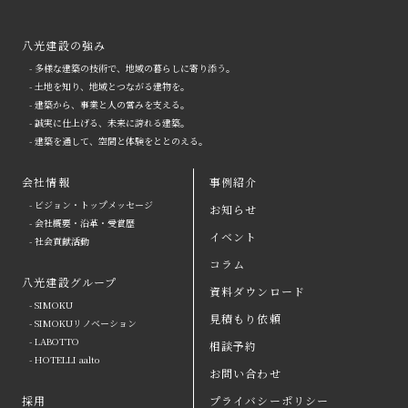
八光建設の強み
- 多様な建築の技術で、地域の暮らしに寄り添う。
- 土地を知り、地域とつながる建物を。
- 建築から、事業と人の営みを支える。
- 誠実に仕上げる、未来に誇れる建築。
- 建築を通して、空間と体験をととのえる。
会社情報
事例紹介
- ビジョン・トップメッセージ
お知らせ
arrow
- 会社概要・沿革・受賞歴
イベント
- 社会貢献活動
八光建設の強み
arrow
よくある質問
コラム
八光建設グループ
会社情報
arrow
お問い合わせ
資料ダウンロード
- SIMOKU
見積もり依頼
八光建設グループ
arrow
資料ダウンロード
- SIMOKUリノベーション
- LABOTTO
相談予約
採用
取引会社の皆さまへ
- HOTELLI aalto
お問い合わせ
お知らせ
プライバシーポリシー
採用
プライバシーポリシー