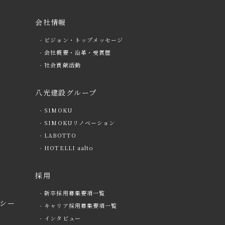
会社情報
- ビジョン・トップメッセージ
- 会社概要・沿革・受賞歴
- 社会貢献活動
八光建設グループ
- SIMOKU
- SIMOKUリノベーション
- LABOTTO
- HOTELLI aalto
採用
- 新卒採用募集要項一覧
シー
- キャリア採用募集要項一覧
- インタビュー