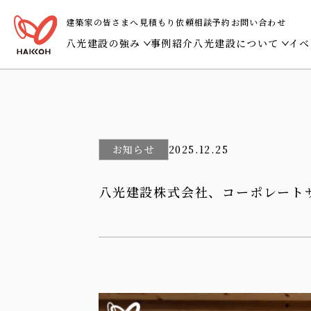
建築家の皆さまへ
見積もり依頼
相談予約
お問い合わせ
八光建設の強み
事例紹介
八光建設について
イベ
多様な建築の技術で、地域の暮らしに寄り添う。
ビジョン・トップメ
土地を知り、地域とつながる建物を。
会社概要・沿革・受
建築から、事業と人の営みを支える。
社会貢献活動
お知らせ
2025.12.25
誠実に仕上げる、未来に誇れる建築。
八光建設グループ
八光建設株式会社、コーポレート
建築を通して、空間と体験をととのえる。