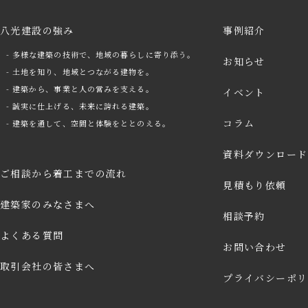
八光建設の強み
事例紹介
- 多様な建築の技術で、地域の暮らしに寄り添う。
お知らせ
- 土地を知り、地域とつながる建物を。
- 建築から、事業と人の営みを支える。
イベント
- 誠実に仕上げる、未来に誇れる建築。
コラム
- 建築を通して、空間と体験をととのえる。
資料ダウンロード
ご相談から着工までの流れ
見積もり依頼
建築家のみなさまへ
arrow
相談予約
よくある質問
arrow
よくある質問
お問い合わせ
arrow
お問い合わせ
取引会社の皆さまへ
プライバシーポリ
arrow
資料ダウンロード