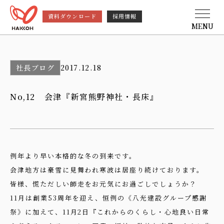
資料ダウンロード
採用情報
MENU
社長ブログ
2017.12.18
No,12 会津『新宮熊野神社・長床』
例年より早い本格的な冬の到来です。
会津地方は豪雪に見舞われ寒波は居座り続けております。
皆様、慌ただしい師走をお元気にお過ごしでしょうか？
11月は創業53周年を迎え、恒例の《八光建設グループ感謝
祭》に加えて、11月2日『これからのくらし・心地良い日常