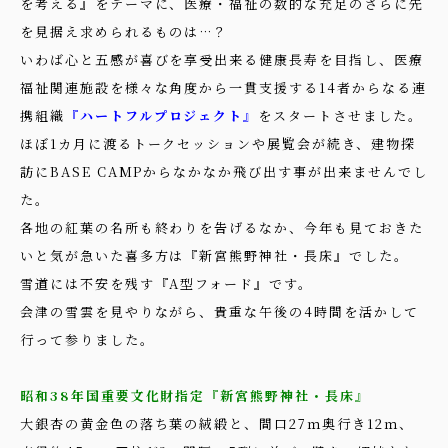
を考える』をテーマに、医療・福祉の数的な充足のさらに先
を見据え求められるものは…？
いわば心と五感が喜びを享受出来る健康長寿を目指し、医療
福祉関連施設を様々な角度から一貫支援する14者からなる連
携組織
『ハートフルプロジェクト』
をスタートさせました。
ほぼ1カ月に渡るトークセッションや展覧会が続き、建物探
訪にBASE CAMPからなかなか飛び出す事が出来ませんでし
た。
各地の紅葉の名所も終わりを告げるなか、今年も見ておきた
いと気が急いた喜多方は『新宮熊野神社・長床』でした。
雪道には不安を残す『A型フォード』です。
会津の雪雲を見やりながら、貴重な午後の4時間を活かして
行って参りました。
昭和38年国重要文化財指定『新宮熊野神社・長床』
大銀杏の黄金色の落ち葉の絨緞と、間口27ｍ奥行き12ｍ、