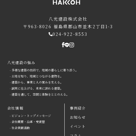
八光建設株式会社
〒963-8026
福島県郡山市並木2丁目1-3
024-922-8553
八光建設の強み
- 多様な建築の技術で、地域の暮らしに寄り添う。
- 土地を知り、地域とつながる建物を。
- 建築から、事業と人の営みを支える。
- 誠実に仕上げる、未来に誇れる建築。
- 建築を通して、空間と体験をととのえる。
会社情報
事例紹介
- ビジョン・トップメッセージ
お知らせ
arrow
- 会社概要・沿革・受賞歴
イベント
- 社会貢献活動
八光建設の強み
arrow
よくある質問
コラム