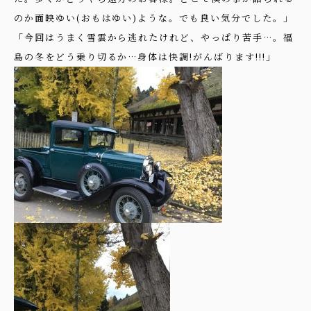
のか面映ゆい(おもはゆい)ような。でも良い気分でした。」
「今回はうまく雪雲から逃れたけれど、やっぱり苦手…。福
島の冬をどう乗り切るか…身体は快調!がんばります!!!」