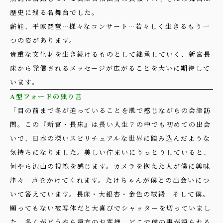
歴史に残る名舞台でした。
薪能、平家琵琶…様々なコンサート…若々しく生きるもう一
つの姿があります。
貴重な文化財を生き続けるものとして継承していく、新宮長
床から発信されるメッセージが広がることを大いに期待して
います。
A型フォードの独り言
「目の前まで冬が迫っていることを肌で感じながらの会津訪
問。この『新宮・長床』は長い人生？の中でも初めての出会
いで、日本の深いスピリチュアルな世界に踏み込んだような
気持ちになりました。美しい佇まいにうっとりしていると、
何やら沢山の視線を感じます。カメラを抱えた人が僕に興味
津々…声をかけてくれます。たけちゃんが僕との出会いにつ
いて答えています。長床・大銀杏・金色の絨緞…そして僕。
願ってもない被写体だと大喜びでシャッターを切っていまし
た。多くがどうやら遠方のお客様。どこで僕の事が語られる