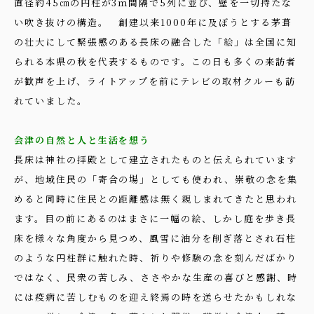
直径約45㎝の円柱が3ｍ間隔で5列に並び、壁を一切持たな
い吹き抜けの構造。 創建以来1000年に及ぼうとする茅葺
の壮大にして緊張感のある長床の融合した「絵」は全国に知
られる本県の秋を代表するものです。この日も多くの来訪者
が歓声を上げ、ライトアップを前にテレビの取材クルーも訪
れていました。
会津の自然と人と生活を想う
長床は神社の拝殿として建立されたものと伝えられています
が、地域住民の「寄合の場」としても使われ、崇敬の念を集
めると同時に住民との距離感は無く親しまれてきたと思われ
ます。目の前にあるのはまさに一幅の絵、しかし庭を歩き長
床を様々な角度から見つめ、風雪に油分を削ぎ落とされ石柱
のような円柱群に触れた時、祈りや修験の念を刻んだばかり
ではなく、民衆の苦しみ、ささやかな生産の喜びと感謝、時
には疫病に苦しむものを迎え終焉の時を送らせたかもしれな