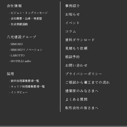
会社情報
事例紹介
- ビジョン・トップメッセージ
お知らせ
arrow
- 会社概要・沿革・受賞歴
イベント
- 社会貢献活動
八光建設の強み
arrow
よくある質問
コラム
八光建設グループ
会社情報
arrow
お問い合わせ
資料ダウンロード
- SIMOKU
見積もり依頼
八光建設グループ
arrow
資料ダウンロード
- SIMOKUリノベーション
- LABOTTO
相談予約
採用
取引会社の皆さまへ
- HOTELLI aalto
お問い合わせ
お知らせ
プライバシーポリシー
採用
プライバシーポリシー
- 新卒採用募集要項一覧
ご相談から着工までの流れ
イベント
コラム
- キャリア採用募集要項一覧
建築家のみなさまへ
- インタビュー
事例紹介
見積もり依頼
よくある質問
ご相談から着工までの流れ
相談予約
取引会社の皆さまへ
建築家のみなさまへ